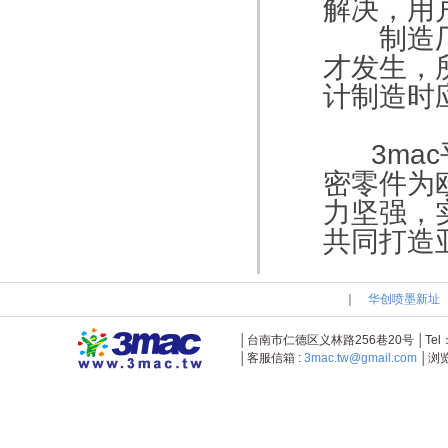
解决，用
制造厂商
才发生，
计制造时
3mac
密零件为
力坚强，
共同打造
｜
华创喷墨新址
│台南市仁德区义林路256巷20号 │Tel：+886-
│客服信箱 :
3mac.tw@gmail.com
│浏览