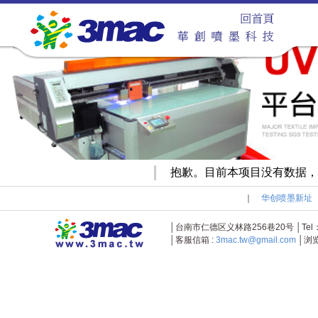
抱歉。目前本项目没有数据，
｜
华创喷墨新址
│台南市仁德区义林路256巷20号 │Tel：+886-
│客服信箱 :
3mac.tw@gmail.com
│浏览