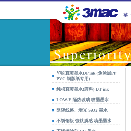
印刷直喷墨水DP ink (免涂层PP
PVC 铜版纸专用)
纯棉直喷墨水(颜料) DT ink
LOW-E 隔热玻璃 喷墨墨水
阻隔线路、增光 SiO2 墨水
不锈钢板 镀钛质感 喷墨墨水