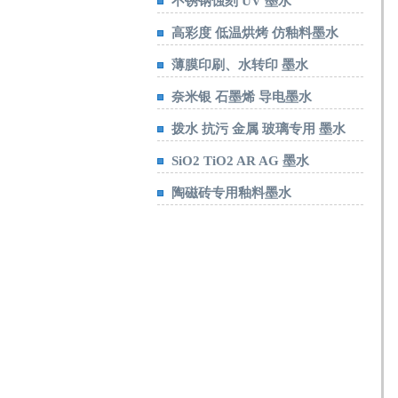
不锈钢蚀刻 UV 墨水
高彩度 低温烘烤 仿釉料墨水
薄膜印刷、水转印 墨水
奈米银 石墨烯 导电墨水
拨水 抗污 金属 玻璃专用 墨水
SiO2 TiO2 AR AG 墨水
陶磁砖专用釉料墨水