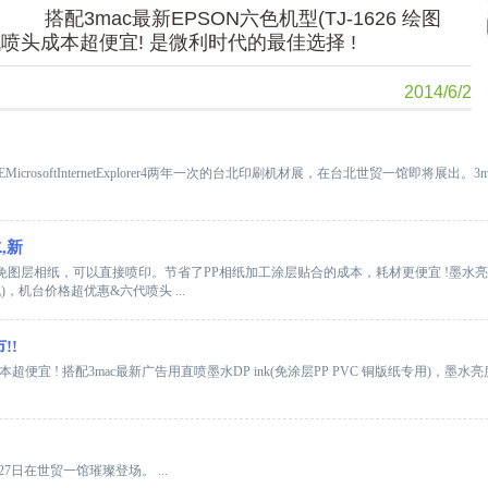
搭配3mac最新EPSON六色机型(TJ-1626 绘图
喷头成本超便宜! 是微利时代的最佳选择 !
2014/6/2
-TWX-NONEMicrosoftInternetExplorer4两年一次的台北印刷机材展，在台北世贸一馆即将展出。
,新
亚PP免图层相纸，可以直接喷印。节省了PP相纸加工涂层贴合的成本，耗材更便宜 !墨水亮
图机)，机台价格超优惠&六代喷头 ...
!!
成本超便宜 ! 搭配3mac最新广告用直喷墨水DP ink(免涂层PP PVC 铜版纸专用)
7日在世贸一馆璀璨登场。 ...