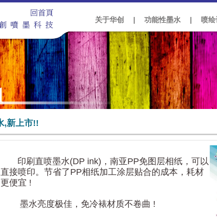
关于华创
|
功能性墨水
|
喷绘
,新上市!!
印刷直喷墨水(DP ink)，南亚PP免图层相纸，可以
直接喷印。节省了PP相纸加工涂层贴合的成本，耗材
更便宜 !
墨水亮度极佳，免冷裱材质不卷曲 !