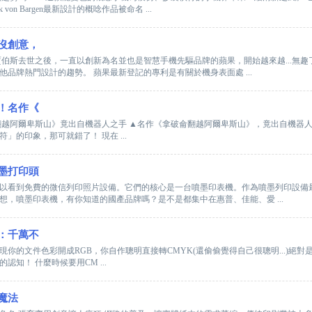
von Bargen最新設計的概唸作品被命名 ...
沒創意，
賈伯斯去世之後，一直以創新為名並也是智慧手機先驅品牌的蘋果，開始越來越...無趣
品牌熱門設計的趨勢。 蘋果最新登記的專利是有關於機身表面處 ...
！名作《
爾卑斯山》竟出自機器人之手 ▲名作《拿破侖翻越阿爾卑斯山》，竟出自機器人之手。（圖／Car
」的印象，那可就錯了！ 現在 ...
墨打印頭
以看到免費的微信列印照片設備。它們的核心是一台噴墨印表機。作為噴墨列印設備
想，噴墨印表機，有你知道的國產品牌嗎？是不是都集中在惠普、佳能、愛 ...
：千萬不
你的文件色彩開成RGB，你自作聰明直接轉CMYK(還偷偷覺得自己很聰明...)絕對是
知！ 什麼時候要用CM ...
魔法