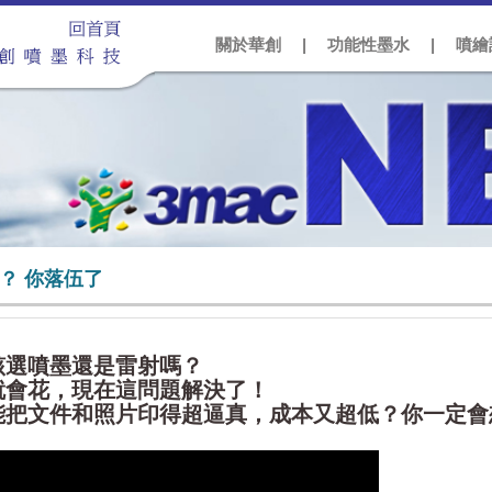
關於華創
|
功能性墨水
|
噴繪
？ 你落伍了
該選噴墨還是雷射嗎？
就會花，現在這問題解決了！
能把文件和照片印得超逼真，成本又超低？你一定會