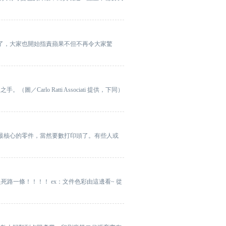
了，大家也開始指責蘋果不但不再令大家驚
lo Ratti Associati 提供，下同）
最核心的零件，當然要數打印頭了。有些人或
死路一條！！！！ ex：文件色彩由這邊看~ 從