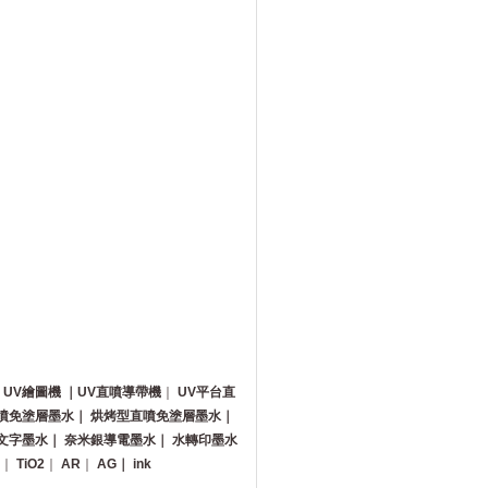
｜
UV繪圖機
｜UV直噴導帶機
｜
UV平台直
噴免塗層墨水｜
烘烤型直噴免塗層墨水｜
文字墨水｜
奈米銀導電墨水｜
水轉印墨水
｜
TiO2
｜
AR
｜
AG｜
ink