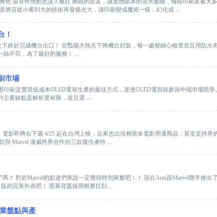
角色 張育齊用創意讓人瘋狂 網路的普及，讓實體紙本的需求萎縮，傳統印刷業被大
將這從小看到大的技術再發揚光大，讓印刷變成魔術一樣，幻化成 ...
台！
下終於完成機台出口！ 在豔陽大熱天下將機台封裝，每一處都細心檢查並且用防水布
絲不苟，為了最好的服務！ ...
印刷市場
噴墨印刷是實現低成本OLED電視生產的最佳方式，並使OLED電視能參與中端市場競
主要缺點是解析度有限，並且需 ...
》電影即將在下週 4/25 起在台灣上映，近來也出現相當多電影周邊商品，甚至是跨
款與 Marvel 漫威跨界合作的三款復仇者特 ...
？ 對於Marvel的影迷們來說一定覺得特別興奮吧！！ 現在Acer跟Marvel聯手
版的完美外表吧！ 螢幕背蓋採用耐磨抗刮 ...
行業盤點與產