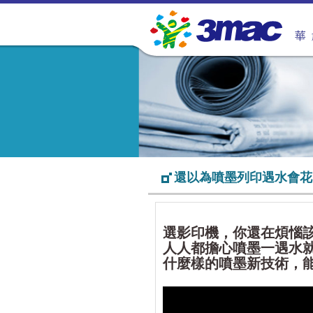
還以為噴墨列印遇水會花
選影印機，你還在煩惱
人人都擔心噴墨一遇水
什麼樣的噴墨新技術，