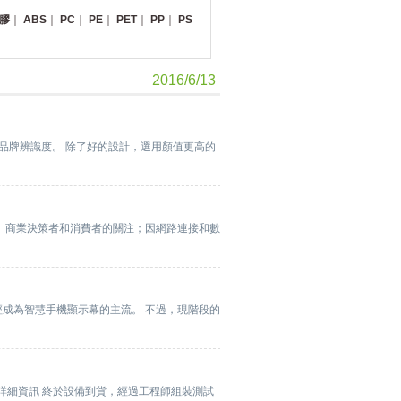
膠
｜
ABS
｜
PC
｜
PE
｜
PET
｜
PP
｜
PS
2016/6/13
品牌辨識度。 除了好的設計，選用顏值更高的
、商業決策者和消費者的關注；因網路連接和數
經成為智慧手機顯示幕的主流。 不過，現階段的
詳細資訊 終於設備到貨，經過工程師組裝測試