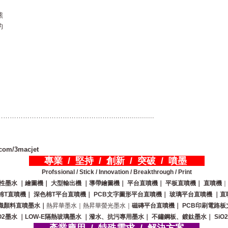
熊
的
…………………………………...................
.com/3macjet
專業 / 堅持 / 創新 / 突破 / 噴墨
Profssional / Stick / Innovation / Breakthrough / Print
性墨水
｜繪圖機｜
大型輸出機
｜導帶繪圖機｜
平台直噴機｜
平板直噴機｜
直噴機
棉T直噴機｜
深色棉T平台直噴機｜
PCB文字圖形平台直噴機｜
玻璃平台直噴機
｜直
織顏料直噴墨水｜
熱昇華墨水｜熱昇華螢光墨水｜
磁磚平台直噴機｜
PCB印刷電路板
O2墨水
｜LOW-E隔熱玻璃墨水
｜潑水、抗污專用墨水｜
不鏽鋼板、鍍鈦墨水｜
SiO2