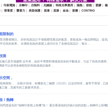
產業應用 / 特殊需求 / 解決方案
｜
印刷電路
｜
水轉印
｜
仿釉料
｜
光觸媒
｜
特殊光學應用
｜
隔熱
｜
節能
｜
塑膠
｜
橡
力
｜
密著度
｜
覆著力
｜
表面保護
｜
面漆
｜
底漆
｜
金油
｜
塗層
｜
CONTING
面限制的
受消費者關注。 好的包裝設計不僅能體現產品的氣質，更能成為一種品牌標誌，提高
功倍的效果。 在傳統包裝的基礎上成功衍生了各種包裝設計，每次 ...
場預測
備已是市場趨勢 近年來，由於半導體和傳感器技術的不斷進步，引起了技術供應商
路可以使用各種類型的智能連接設備來 ...
示空間，
視角限制……在顯示領域，有機發光二極體（OLED）以這些特性，被寄予厚望，已
工藝，其嚴苛的工藝要求與高 ...
啦！熱轉
詢問度超高的"熱轉印直噴上粉機"啦！ 還沒看過他的詳細介紹的請點→熱轉印上粉機