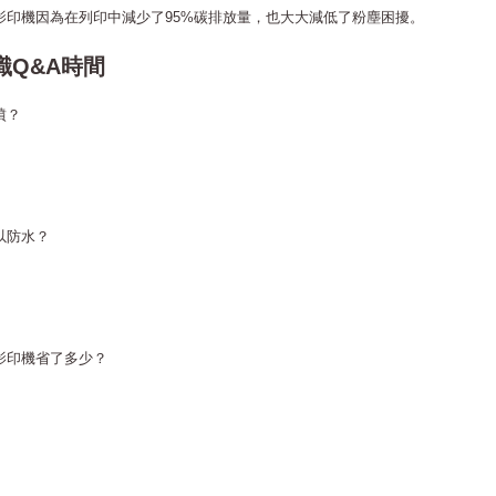
影印機因為在列印中減少了95%碳排放量，也大大減低了粉塵困擾。
識Q&A時間
噴？
以防水？
影印機省了多少？