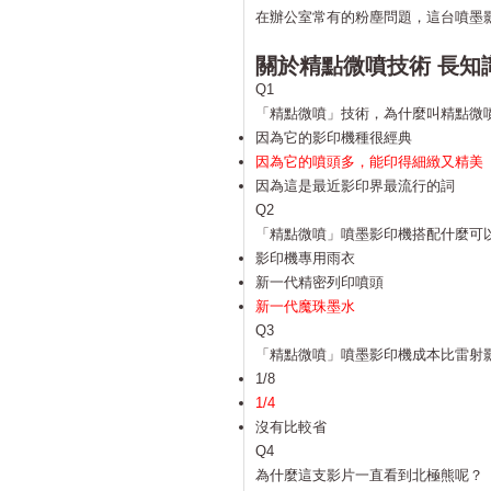
在辦公室常有的粉塵問題，這台噴墨
關於精點微噴技術 長知
Q1
「精點微噴」技術，為什麼叫精點微
因為它的影印機種很經典
因為它的噴頭多，能印得細緻又精美
因為這是最近影印界最流行的詞
Q2
「精點微噴」噴墨影印機搭配什麼可
影印機專用雨衣
新一代精密列印噴頭
新一代魔珠墨水
Q3
「精點微噴」噴墨影印機成本比雷射
1/8
1/4
沒有比較省
Q4
為什麼這支影片一直看到北極熊呢？