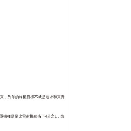
失真，列印的終極目標不就是追求和真實
墨機種足足比雷射機種省下4分之1，防