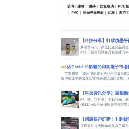
玻璃
｜
建材
｜
磁磚
｜
面板玻璃
｜
PCB板
｜
PVC
｜
非光亮面表面
｜
鋁板
｜
壓克
【科技分享】打破噴墨平
新消費時代，顏值比產品品質更
列印工藝更能讓產品包裝擁有事半
因Covid-19影響的印刷電子市
市場趨勢 使用印刷電子產品來開發智能設
據傳輸速率的改進及雲端基礎設施的發展。 網
【科技資訊分享】重塑顯
輕、薄、功耗低、主動發光、無
OLED面板普遍採用真空蒸鍍製備
【感謝客戶訂購！】到貨
這幾天忙得團團轉就是為了這台