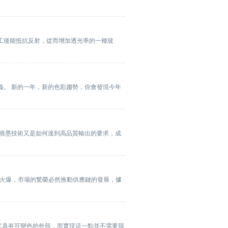
行特殊加工後能抵抗反射，從而增加透光率的一種玻
義。 新的一年，新的色彩趨勢，你會發現今年
麼噴墨技術又是如何達到高品質輸出的要求，成
勢火爆，市場的繁榮必然推動供應鏈的發展，據
它具有可變色的外殼，而實現這一點並不需要我