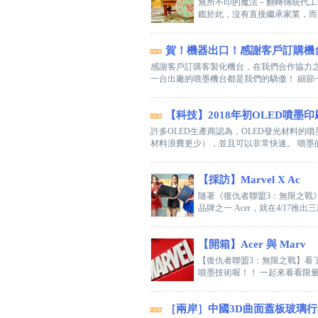
無所不印的魔法－翻轉傳統代工
鑑於此，沒有直接繼承家業，而是
賀！機器出口！感謝客戶訂購機
感謝客戶訂購客製化機台，在我們合作協力之
一台出廠的噴墨機台都是我們的驕傲！ 細節一
【科技】2018年初OLED噴墨
許多OLED生產商認為，OLED發光材料的
材料浪費更少），並且可以非常快速。 噴墨的
【採訪】Marvel X Ac
隨著《復仇者聯盟3：無限之戰
品牌之一 Acer，就在4/17推出三
【開箱】Acer 與 Marv
【復仇者聯盟3：無限之戰】看了嗎
噴墨技術喔！！ 一起來看看限量
［兩岸］中國3D曲面蓋板玻璃