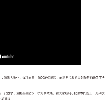
噴」，噴嘴大進化，每秒能產生4000萬個墨滴，能將照片和報表列印得細緻又不
配新一代墨水，還能產生防水、抗光的效能。在大家最關心的成本問題上，此款噴
一次滿足！