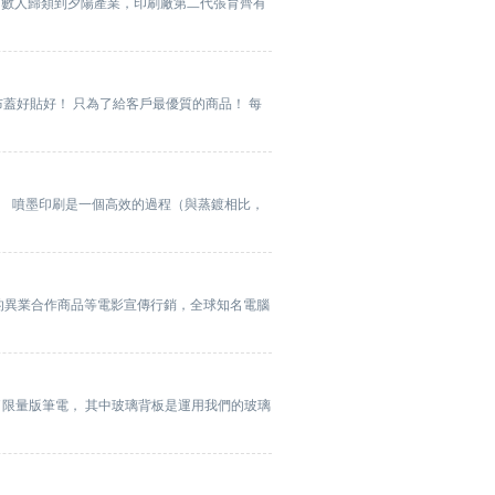
多數人歸類到夕陽產業，印刷廠第二代張育齊有
蓋好貼好！ 只為了給客戶最優質的商品！ 每
爭。 噴墨印刷是一個高效的過程（與蒸鍍相比，
界的異業合作商品等電影宣傳行銷，全球知名電腦
推出了限量版筆電， 其中玻璃背板是運用我們的玻璃