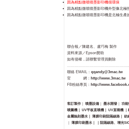
因為精點微噴噴墨影印機很環保
因為精點微噴噴墨影印機外型像北極
因為精點微噴噴墨影印機是北極生產
聯合報／陳建名、盧巧梅 製作
資料來源／Epson贊助
如有侵權，請聯繫管理員刪除
………………………………………………………
聯絡 EMAIL：
qqandy@3mac.tw
官 網：
http://www.3mac.tw
FB粉絲專頁：
http://www.facebook
客訂製作
｜
噴墨設備
｜
墨水開發
｜
功能
噴圖機｜
UV平板直噴機｜
UV直噴機
｜
金屬蝕刻墨水｜
薄膜印刷阻隔線路｜
紡
｜
薄膜印刷墨水｜
｜阻隔線路、增光Si