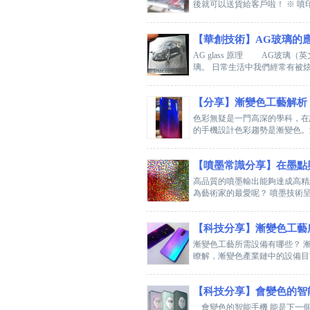
後就可以送貨給客戶啦！ ※ 噴印機
【華創技術】AG玻璃的
AG glass 原理 AG玻璃
璃。 日常生活中我們經常有被炫
【分享】漸變色工藝解析
色彩無疑是一門高深的學科，在
的手機設計色彩趨勢是漸變色。
【噴墨常識分享】在墨點
高品質的噴墨輸出能夠達成高精
為藝術家的最愛呢？ 噴墨技術呈現顏
【科技分享】漸變色工藝
漸變色工藝所需設備有哪些？ 
瞭解，漸變色產業鏈中的設備目前
【科技分享】會變色的智
會變色的智能手機 能是下一個