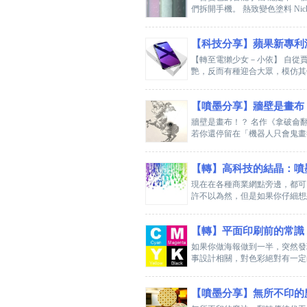
們拆開手機。 熱致變色塗料 Nick 
【科技分享】蘋果新專利
【轉至電獺少女－小依】 自從
艷，反而有種迎合大眾，模仿其他
【噴墨分享】牆壁是畫布
牆壁是畫布！？ 名作《拿破侖翻越阿
若你還停留在「機器人只會鬼畫符
【轉】高科技的結晶：噴
現在在各種商業網點旁邊，都可
許不以為然，但是如果你仔細想
【轉】平面印刷前的常識
如果你做海報做到一半，突然發現
事設計相關，對色彩絕對有一定的認
【噴墨分享】無所不印的