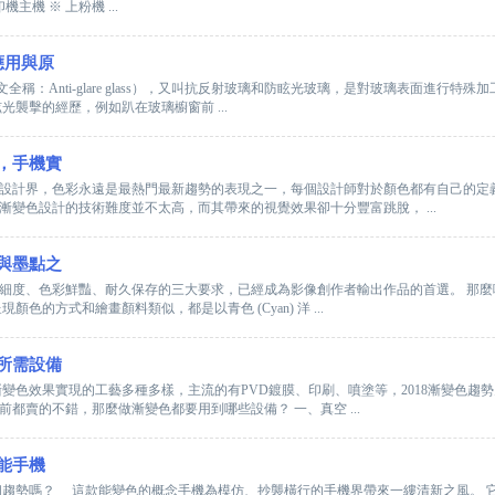
主機 ※ 上粉機 ...
應用與原
（英文全稱：Anti-glare glass），又叫抗反射玻璃和防眩光玻璃，是對玻璃表面進
光襲擊的經歷，例如趴在玻璃櫥窗前 ...
，手機實
設計界，色彩永遠是最熱門最新趨勢的表現之一，每個設計師對於顏色都有自己的定
漸變色設計的技術難度並不太高，而其帶來的視覺效果卻十分豐富跳脫， ...
與墨點之
細度、色彩鮮豔、耐久保存的三大要求，已經成為影像創作者輸出作品的首選。 那
色的方式和繪畫顏料類似，都是以青色 (Cyan) 洋 ...
所需設備
漸變色效果實現的工藝多種多樣，主流的有PVD鍍膜、印刷、噴塗等，2018漸變色趨
都賣的不錯，那麼做漸變色都要用到哪些設備？ 一、真空 ...
能手機
趨勢嗎？ 這款能變色的概念手機為模仿、抄襲橫行的手機界帶來一縷清新之風。 