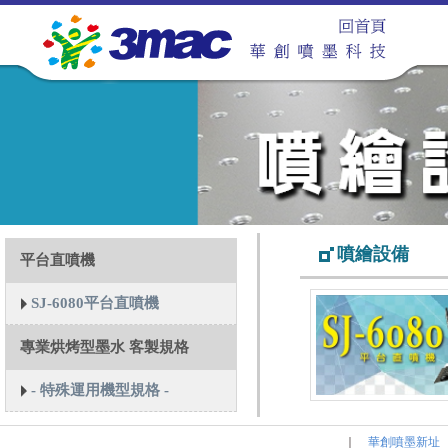
噴繪設備
平台直噴機
SJ-6080平台直噴機
專業烘烤型墨水 客製規格
- 特殊運用機型規格 -
｜
華創噴墨新址