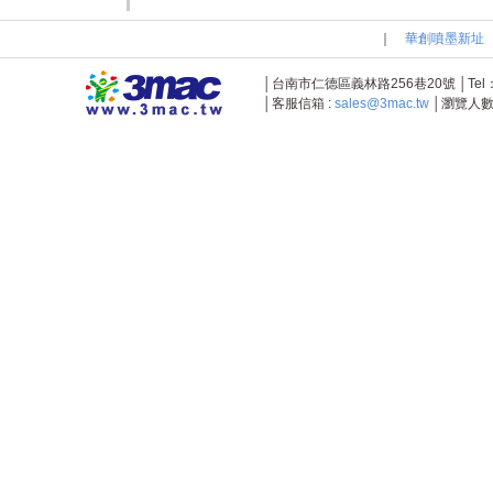
｜
華創噴墨新址
│台南市仁德區義林路256巷20號 │Tel：+886-
│客服信箱 :
sales@3mac.tw
│瀏覽人數