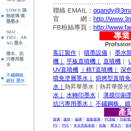
…………………………………………
聯絡 EMAIL：
qqandy@3ma
LOW-E 隔
熱玻璃 噴
官 網：
http://www.3
墨墨水
FB粉絲專頁：
http://www.f
SiO2 、
專業 /
TiO2、AR
AG 墨水
Profssion
客訂製作
｜
噴墨設備
｜
墨水
撥水、抗
污專用墨
機｜
平板直噴機｜
直噴機
｜
水
UV直噴機
｜棉T直噴機｜
深
不鏽鋼板
噴免塗層墨水｜
烘烤型直噴免
鍍鈦 墨水
水｜
熱昇華墨水｜熱昇華螢光
水｜
水轉印墨水
｜
薄膜印刷
抗污專用墨水｜
不鏽鋼板、鍍
產業應
玻璃
｜
建材
｜
磁磚
｜
面板玻璃
｜
PCB板
｜
印刷電
PS
｜
PVC
｜
非光亮面表面
｜
鋁板
｜
壓克力
｜
密