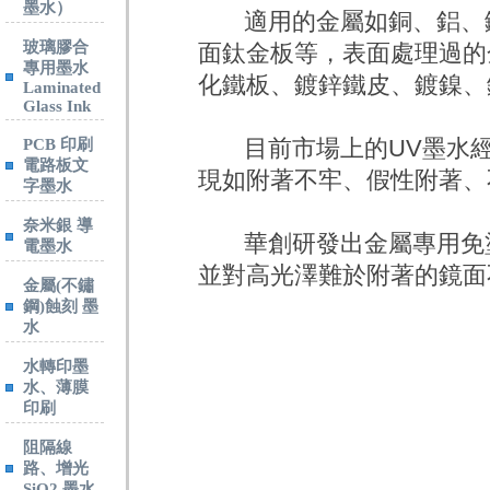
墨水）
適用的金屬如銅、鋁、鐵
玻璃膠合
面鈦金板等，表面處理過的
專用墨水
化鐵板、鍍鋅鐵皮、鍍鎳、
Laminated
Glass Ink
目前市場上的UV墨水經
PCB 印刷
電路板文
現如附著不牢、假性附著、
字墨水
奈米銀 導
華創研發出金屬專用免塗
電墨水
並對高光澤難於附著的鏡面
金屬(不鏽
鋼)蝕刻 墨
水
水轉印墨
水、薄膜
印刷
阻隔線
路、增光
SiO2 墨水