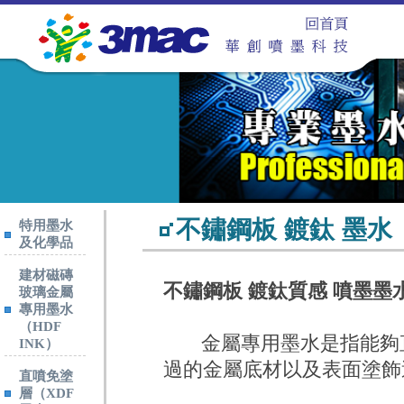
不鏽鋼板 鍍鈦 墨水
特用墨水
及化學品
建材磁磚
不鏽鋼板 鍍鈦質感 噴墨墨
玻璃金屬
專用墨水
（HDF
金屬專用墨水是指能夠直
INK）
過的金屬底材以及表面塗飾
直噴免塗
層（XDF